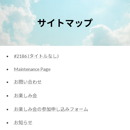
コ
ナ
ン
ビ
テ
ゲ
サイトマップ
ン
ー
ツ
シ
へ
ョ
ス
ン
キ
に
#2186 (タイトルなし)
ッ
移
プ
動
Maintenance Page
お問い合わせ
お楽しみ会
お楽しみ会の参加申し込みフォーム
お知らせ